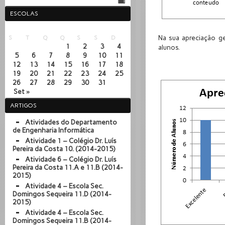
ESCOLAS
Agosto 2013
Na sua apreciação ge
S
T
Q
Q
S
S
D
1
2
3
4
alunos.
5
6
7
8
9
10
11
12
13
14
15
16
17
18
19
20
21
22
23
24
25
26
27
28
29
30
31
Set »
ARTIGOS
Atividades do Departamento
de Engenharia Informática
Atividade 1 – Colégio Dr. Luís
Pereira da Costa 10. (2014-2015)
Atividade 6 – Colégio Dr. Luís
Pereira da Costa 11.A e 11.B (2014-
2015)
Atividade 4 – Escola Sec.
Domingos Sequeira 11.D (2014-
2015)
Atividade 4 – Escola Sec.
Domingos Sequeira 11.B (2014-