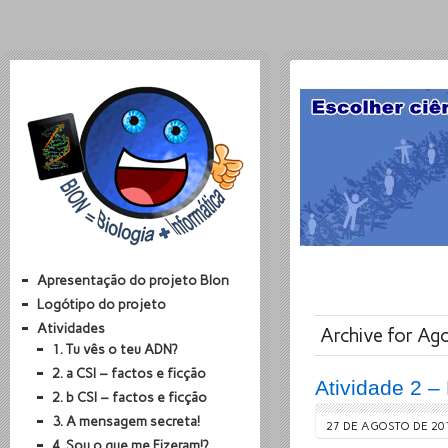
Apresentação do projeto BIon
Logótipo do projeto
Atividades
Archive for A
1. Tu vês o teu ADN?
2. a CSI – factos e ficção
Atividade 2 
2. b CSI – factos e ficção
3. A mensagem secreta!
27 DE AGOSTO DE 20
4. Sou o que me Fizeram!?