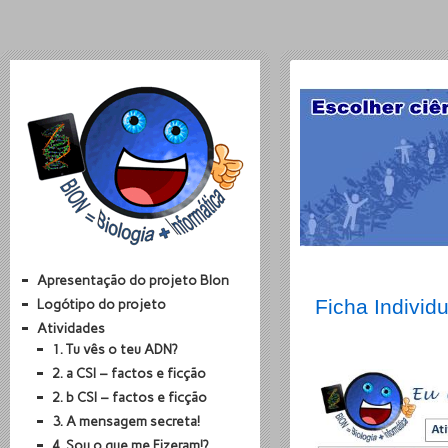
Apresentação do projeto BIon
Ficha Individu
Logótipo do projeto
Atividades
1. Tu vês o teu ADN?
2. a CSI – factos e ficção
2. b CSI – factos e ficção
3. A mensagem secreta!
4. Sou o que me Fizeram!?