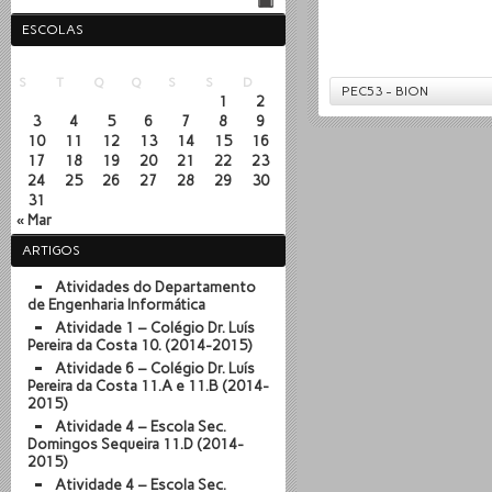
ESCOLAS
Agosto 2026
S
T
Q
Q
S
S
D
PEC53 - BION
1
2
3
4
5
6
7
8
9
10
11
12
13
14
15
16
17
18
19
20
21
22
23
24
25
26
27
28
29
30
31
« Mar
ARTIGOS
Atividades do Departamento
de Engenharia Informática
Atividade 1 – Colégio Dr. Luís
Pereira da Costa 10. (2014-2015)
Atividade 6 – Colégio Dr. Luís
Pereira da Costa 11.A e 11.B (2014-
2015)
Atividade 4 – Escola Sec.
Domingos Sequeira 11.D (2014-
2015)
Atividade 4 – Escola Sec.