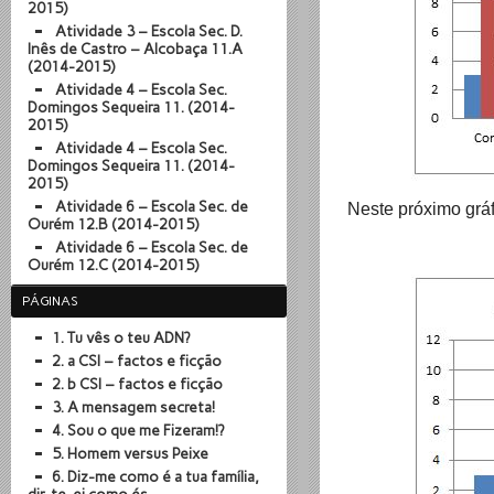
2015)
Atividade 3 – Escola Sec. D.
Inês de Castro – Alcobaça 11.A
(2014-2015)
Atividade 4 – Escola Sec.
Domingos Sequeira 11. (2014-
2015)
Atividade 4 – Escola Sec.
Domingos Sequeira 11. (2014-
2015)
Atividade 6 – Escola Sec. de
Neste próximo gráf
Ourém 12.B (2014-2015)
Atividade 6 – Escola Sec. de
Ourém 12.C (2014-2015)
PÁGINAS
1. Tu vês o teu ADN?
2. a CSI – factos e ficção
2. b CSI – factos e ficção
3. A mensagem secreta!
4. Sou o que me Fizeram!?
5. Homem versus Peixe
6. Diz-me como é a tua família,