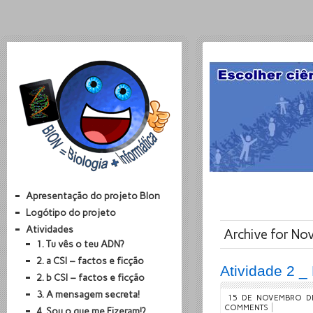
Apresentação do projeto BIon
Logótipo do projeto
Atividades
Archive for N
1. Tu vês o teu ADN?
2. a CSI – factos e ficção
Atividade 2 _
2. b CSI – factos e ficção
3. A mensagem secreta!
15 DE NOVEMBRO D
COMMENTS
4. Sou o que me Fizeram!?