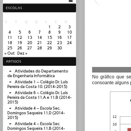
ESCOLAS
Novembro 2013
S
T
Q
Q
S
S
D
1
2
3
4
5
6
7
8
9
10
11
12
13
14
15
16
17
18
19
20
21
22
23
24
25
26
27
28
29
30
« Out
Dez »
ARTIGOS
Atividades do Departamento
de Engenharia Informática
No gráfico que se
Atividade 1 – Colégio Dr. Luís
consoante alguns 
Pereira da Costa 10. (2014-2015)
Atividade 6 – Colégio Dr. Luís
Pereira da Costa 11.A e 11.B (2014-
2015)
Atividade 4 – Escola Sec.
Domingos Sequeira 11.D (2014-
2015)
Atividade 4 – Escola Sec.
Domingos Sequeira 11.B (2014-