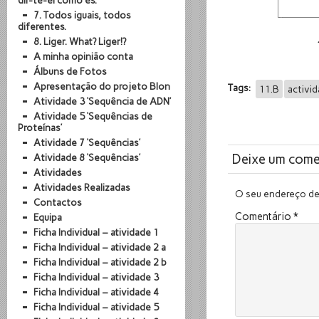
dir-te-ei como és.
7. Todos iguais, todos
diferentes.
8. Liger. What? Liger!?
A minha opinião conta
Álbuns de Fotos
Apresentação do projeto BIon
Tags:
11.B
activi
Atividade 3 ‘Sequência de ADN’
Atividade 5 ‘Sequências de
Proteínas’
Atividade 7 ‘Sequências’
Deixe um come
Atividade 8 ‘Sequências’
Atividades
Atividades Realizadas
O seu endereço de 
Contactos
Comentário
*
Equipa
Ficha Individual – atividade 1
Ficha Individual – atividade 2 a
Ficha Individual – atividade 2 b
Ficha Individual – atividade 3
Ficha Individual – atividade 4
Ficha Individual – atividade 5