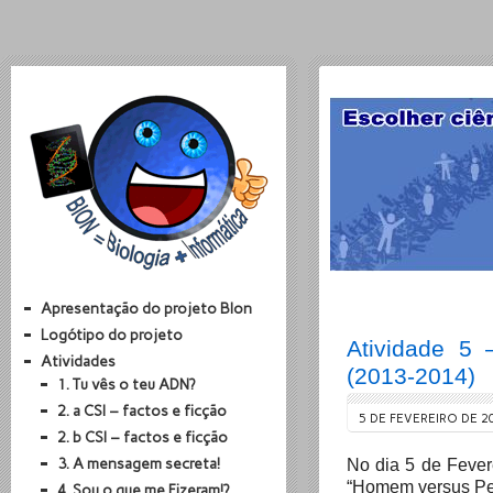
Apresentação do projeto BIon
Logótipo do projeto
Atividade 5 
Atividades
(2013-2014)
1. Tu vês o teu ADN?
2. a CSI – factos e ficção
5 DE FEVEREIRO DE 2
2. b CSI – factos e ficção
3. A mensagem secreta!
No dia 5 de Fever
“Homem versus Pe
4. Sou o que me Fizeram!?