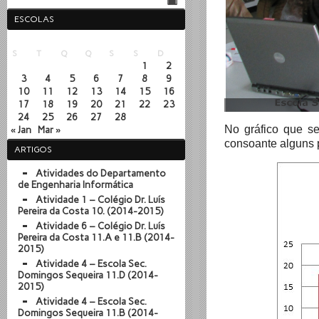
ESCOLAS
Fevereiro 2014
S
T
Q
Q
S
S
D
1
2
3
4
5
6
7
8
9
10
11
12
13
14
15
16
17
18
19
20
21
22
23
24
25
26
27
28
No gráfico que se
« Jan
Mar »
consoante alguns 
ARTIGOS
Atividades do Departamento
de Engenharia Informática
Atividade 1 – Colégio Dr. Luís
Pereira da Costa 10. (2014-2015)
Atividade 6 – Colégio Dr. Luís
Pereira da Costa 11.A e 11.B (2014-
2015)
Atividade 4 – Escola Sec.
Domingos Sequeira 11.D (2014-
2015)
Atividade 4 – Escola Sec.
Domingos Sequeira 11.B (2014-