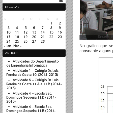
ESCOLAS
Fevereiro 2014
S
T
Q
Q
S
S
D
1
2
3
4
5
6
7
8
9
10
11
12
13
14
15
16
17
18
19
20
21
22
23
24
25
26
27
28
No gráfico que se
« Jan
Mar »
consoante alguns 
ARTIGOS
Atividades do Departamento
de Engenharia Informática
Atividade 1 – Colégio Dr. Luís
Pereira da Costa 10. (2014-2015)
Atividade 6 – Colégio Dr. Luís
Pereira da Costa 11.A e 11.B (2014-
2015)
Atividade 4 – Escola Sec.
Domingos Sequeira 11.D (2014-
2015)
Atividade 4 – Escola Sec.
Domingos Sequeira 11.B (2014-