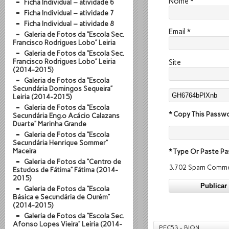
Nome
*
Ficha Individual – atividade 6
Ficha Individual – atividade 7
Ficha Individual – atividade 8
Email
*
Galeria de Fotos da “Escola Sec.
Francisco Rodrigues Lobo” Leiria
Galeria de Fotos da “Escola Sec.
Francisco Rodrigues Lobo” Leiria
Site
(2014-2015)
Galeria de Fotos da “Escola
Secundária Domingos Sequeira”
Leiria (2014-2015)
Galeria de Fotos da “Escola
* Copy This Passwo
Secundária Eng.º Acácio Calazans
Duarte” Marinha Grande
Galeria de Fotos da “Escola
Secundária Henrique Sommer”
Maceira
* Type Or Paste Pa
Galeria de Fotos da “Centro de
3.702 Spam Comme
Estudos de Fátima” Fátima (2014-
2015)
Galeria de Fotos da “Escola
Básica e Secundária de Ourém”
(2014-2015)
Galeria de Fotos da “Escola Sec.
Afonso Lopes Vieira” Leiria (2014-
PEC53 - BION