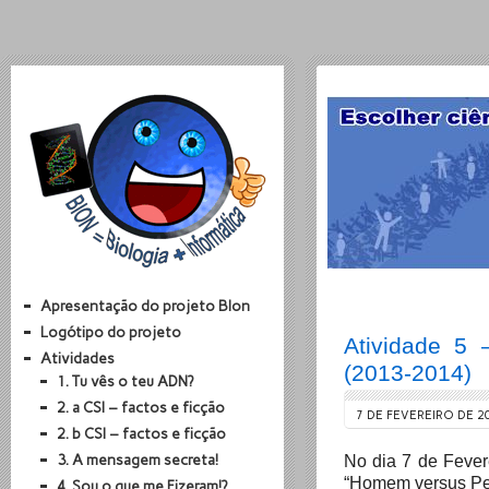
Apresentação do projeto BIon
Logótipo do projeto
Atividade 5 
Atividades
(2013-2014)
1. Tu vês o teu ADN?
2. a CSI – factos e ficção
7 DE FEVEREIRO DE 2
2. b CSI – factos e ficção
3. A mensagem secreta!
No dia 7 de Fever
“Homem versus Pe
4. Sou o que me Fizeram!?