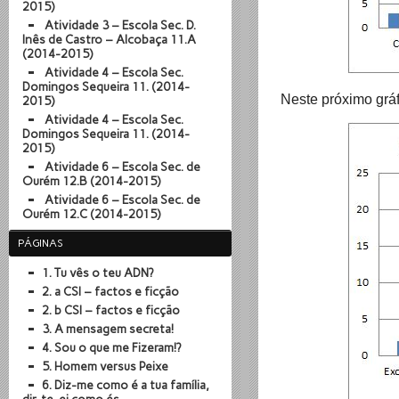
2015)
Atividade 3 – Escola Sec. D.
Inês de Castro – Alcobaça 11.A
(2014-2015)
Atividade 4 – Escola Sec.
Domingos Sequeira 11. (2014-
Neste próximo gráf
2015)
Atividade 4 – Escola Sec.
Domingos Sequeira 11. (2014-
2015)
Atividade 6 – Escola Sec. de
omem versus Peixe"
Ourém 12.B (2014-2015)
Atividade 6 – Escola Sec. de
Ourém 12.C (2014-2015)
PÁGINAS
1. Tu vês o teu ADN?
2. a CSI – factos e ficção
2. b CSI – factos e ficção
3. A mensagem secreta!
4. Sou o que me Fizeram!?
5. Homem versus Peixe
6. Diz-me como é a tua família,