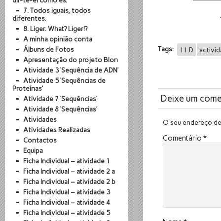
dir-te-ei como és.
7. Todos iguais, todos
diferentes.
8. Liger. What? Liger!?
A minha opinião conta
Tags:
Álbuns de Fotos
11.D
activi
Apresentação do projeto BIon
Atividade 3 ‘Sequência de ADN’
Atividade 5 ‘Sequências de
Proteínas’
Deixe um come
Atividade 7 ‘Sequências’
Atividade 8 ‘Sequências’
Atividades
O seu endereço de 
Atividades Realizadas
Comentário
*
Contactos
Equipa
Ficha Individual – atividade 1
Ficha Individual – atividade 2 a
Ficha Individual – atividade 2 b
Ficha Individual – atividade 3
Ficha Individual – atividade 4
Ficha Individual – atividade 5