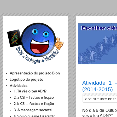
Apresentação do projeto BIon
Logótipo do projeto
Atividade 1 
Atividades
(2014-2015)
1. Tu vês o teu ADN?
2. a CSI – factos e ficção
6 DE OUTUBRO DE 20
2. b CSI – factos e ficção
3. A mensagem secreta!
No dia 6 de Outub
vês o teu ADN?”.
4. Sou o que me Fizeram!?