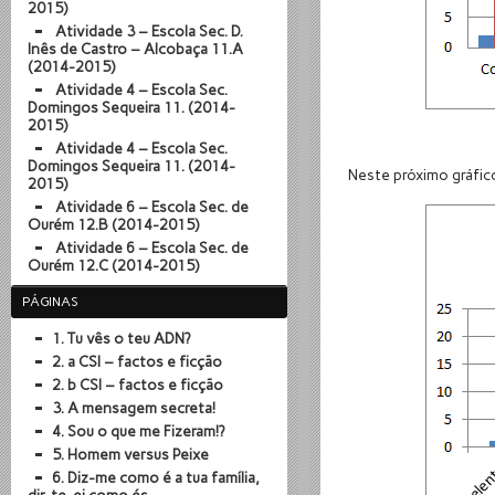
2015)
Atividade 3 – Escola Sec. D.
Inês de Castro – Alcobaça 11.A
(2014-2015)
Atividade 4 – Escola Sec.
Domingos Sequeira 11. (2014-
2015)
Atividade 4 – Escola Sec.
Domingos Sequeira 11. (2014-
Neste próximo gráfic
2015)
Atividade 6 – Escola Sec. de
Ourém 12.B (2014-2015)
Atividade 6 – Escola Sec. de
Ourém 12.C (2014-2015)
PÁGINAS
1. Tu vês o teu ADN?
2. a CSI – factos e ficção
2. b CSI – factos e ficção
3. A mensagem secreta!
4. Sou o que me Fizeram!?
5. Homem versus Peixe
6. Diz-me como é a tua família,