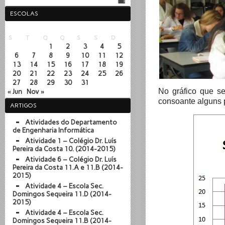
ESCOLAS
Outubro 2014
S
T
Q
Q
S
S
D
1
2
3
4
5
6
7
8
9
10
11
12
13
14
15
16
17
18
19
20
21
22
23
24
25
26
27
28
29
30
31
No gráfico que se
« Jun
Nov »
consoante alguns 
ARTIGOS
Atividades do Departamento
de Engenharia Informática
Atividade 1 – Colégio Dr. Luís
Pereira da Costa 10. (2014-2015)
Atividade 6 – Colégio Dr. Luís
Pereira da Costa 11.A e 11.B (2014-
2015)
Atividade 4 – Escola Sec.
Domingos Sequeira 11.D (2014-
2015)
Atividade 4 – Escola Sec.
Domingos Sequeira 11.B (2014-